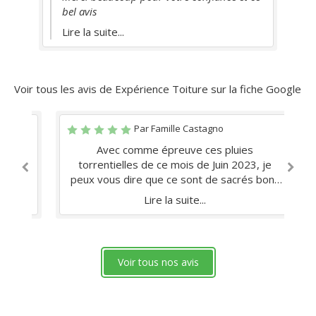
bel avis
Ok
Lire la suite...
gés
ous
pe
Voir tous les avis de Expérience Toiture sur la fiche Google
Par Famille Castagno
er
ar
Avec comme épreuve ces pluies
torrentielles de ce mois de Juin 2023, je
p
peux vous dire que ce sont de sacrés bons
sé
la
professionnels !
s
Lire la suite...
il
o à
r
Voir tous nos avis
Il
.
p