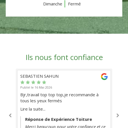
Dimanche
Fermé
Ils nous font confiance
SEBASTIEN SAHUN
da
Publié le 16 Mai 2026
Pub
Bjr,travail top top top,je recommande à
Tr
tous les yeux fermés
pa
re
ré
Lire la suite...
...
fortement.
Lir
nt
mi
Réponse de Expérience Toiture
 on
Merci beaucoup pour votre confiance et ce